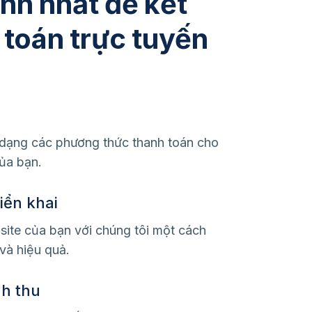
nh nhất để kết
 toán trực tuyến
dạng các phương thức thanh toán cho
ủa bạn.
iển khai
site của bạn với chúng tôi một cách
và hiệu quả.
h thu